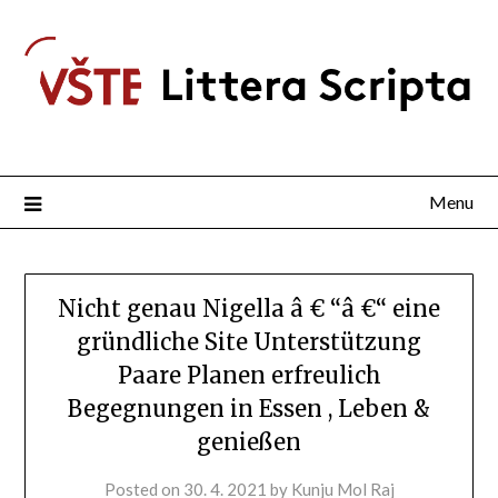
Menu
Nicht genau Nigella â € “â €“ eine
gründliche Site Unterstützung
Paare Planen erfreulich
Begegnungen in Essen , Leben &
genießen
Posted on
30. 4. 2021
by
Kunju Mol Raj