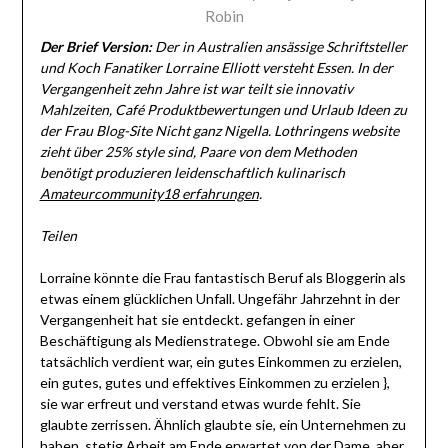
Robin
Der Brief Version:
Der in Australien ansässige Schriftsteller
und Koch Fanatiker Lorraine Elliott versteht Essen. In der
Vergangenheit zehn Jahre ist war teilt sie innovativ
Mahlzeiten, Café Produktbewertungen und Urlaub Ideen zu
der Frau Blog-Site Nicht ganz Nigella. Lothringens website
zieht über 25% style sind, Paare von dem Methoden
benötigt produzieren leidenschaftlich kulinarisch
Amateurcommunity18 erfahrungen
.
Teilen
Lorraine könnte die Frau fantastisch Beruf als Bloggerin als
etwas einem glücklichen Unfall. Ungefähr Jahrzehnt in der
Vergangenheit hat sie entdeckt. gefangen in einer
Beschäftigung als Medienstratege. Obwohl sie am Ende
tatsächlich verdient war, ein gutes Einkommen zu erzielen,
ein gutes, gutes und effektives Einkommen zu erzielen },
sie war erfreut und verstand etwas wurde fehlt. Sie
glaubte zerrissen. Ähnlich glaubte sie, ein Unternehmen zu
haben, stetig Arbeit am Ende erwartet von der Dame, aber