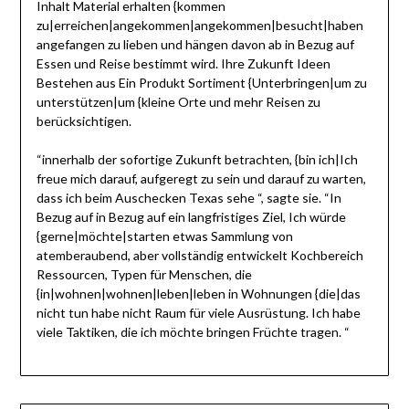
Inhalt Material erhalten {kommen
zu|erreichen|angekommen|angekommen|besucht|haben
angefangen zu lieben und hängen davon ab in Bezug auf
Essen und Reise bestimmt wird. Ihre Zukunft Ideen
Bestehen aus Ein Produkt Sortiment {Unterbringen|um zu
unterstützen|um {kleine Orte und mehr Reisen zu
berücksichtigen.
“innerhalb der sofortige Zukunft betrachten, {bin ich|Ich
freue mich darauf, aufgeregt zu sein und darauf zu warten,
dass ich beim Auschecken Texas sehe “, sagte sie. “In
Bezug auf in Bezug auf ein langfristiges Ziel, Ich würde
{gerne|möchte|starten etwas Sammlung von
atemberaubend, aber vollständig entwickelt Kochbereich
Ressourcen, Typen für Menschen, die
{in|wohnen|wohnen|leben|leben in Wohnungen {die|das
nicht tun habe nicht Raum für viele Ausrüstung. Ich habe
viele Taktiken, die ich möchte bringen Früchte tragen. “