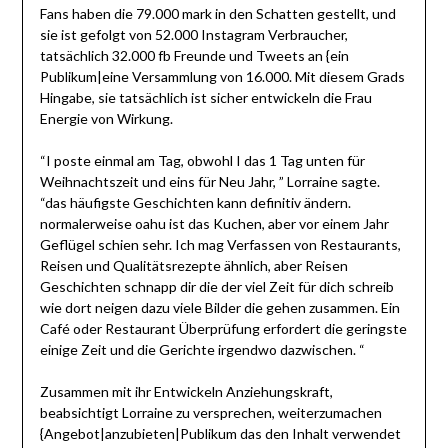
Fans haben die 79.000 mark in den Schatten gestellt, und
sie ist gefolgt von 52.000 Instagram Verbraucher,
tatsächlich 32.000 fb Freunde und Tweets an {ein
Publikum|eine Versammlung von 16.000. Mit diesem Grads
Hingabe, sie tatsächlich ist sicher entwickeln die Frau
Energie von Wirkung.
“I poste einmal am Tag, obwohl I das 1 Tag unten für
Weihnachtszeit und eins für Neu Jahr, ” Lorraine sagte.
“das häufigste Geschichten kann definitiv ändern.
normalerweise oahu ist das Kuchen, aber vor einem Jahr
Geflügel schien sehr. Ich mag Verfassen von Restaurants,
Reisen und Qualitätsrezepte ähnlich, aber Reisen
Geschichten schnapp dir die der viel Zeit für dich schreib
wie dort neigen dazu viele Bilder die gehen zusammen. Ein
Café oder Restaurant Überprüfung erfordert die geringste
einige Zeit und die Gerichte irgendwo dazwischen. “
Zusammen mit ihr Entwickeln Anziehungskraft,
beabsichtigt Lorraine zu versprechen, weiterzumachen
{Angebot|anzubieten|Publikum das den Inhalt verwendet